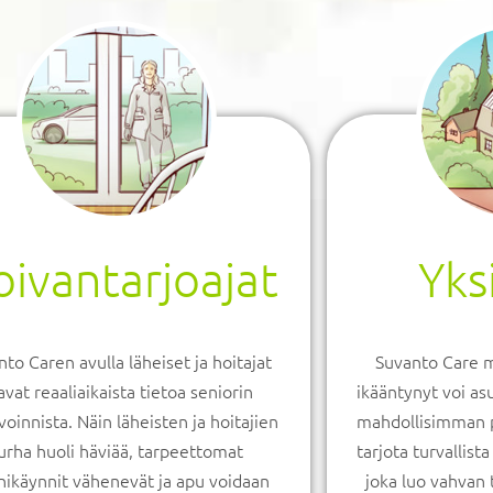
ivantarjoajat
Yks
to Caren avulla läheiset ja hoitajat
Suvanto Care m
avat reaaliaikaista tietoa seniorin
ikääntynyt voi as
voinnista. Näin läheisten ja hoitajien
mahdollisimman p
urha huoli häviää, tarpeettomat
tarjota turvallist
inikäynnit vähenevät ja apu voidaan
joka luo vahvan