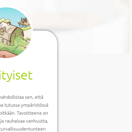
ityiset
ahdollistaa sen, että
ua tutussa ympäristössä
itkään. Tavoitteena on
a ja rauhaisaa vanhuutta,
 turvallisuudentunteen