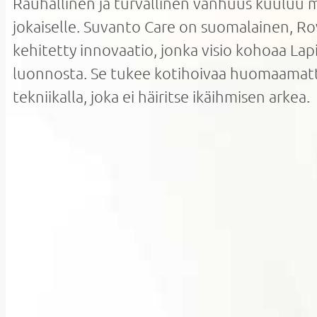
Rauhallinen ja turvallinen vanhuus kuuluu m
jokaiselle. Suvanto Care on suomalainen, R
kehitetty innovaatio, jonka visio kohoaa La
luonnosta. Se tukee kotihoivaa huomaamat
tekniikalla, joka ei häiritse ikäihmisen arkea.