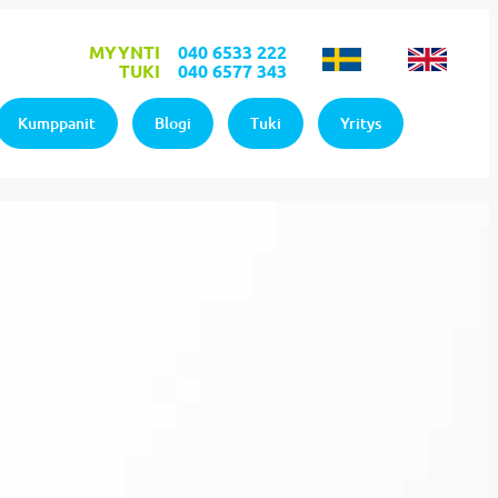
MYYNTI
040 6533 222
TUKI
040 6577 343
Kumppanit
Blogi
Tuki
Yritys