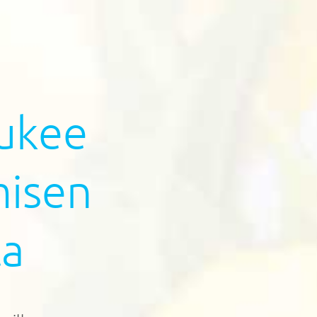
tukee
misen
ta