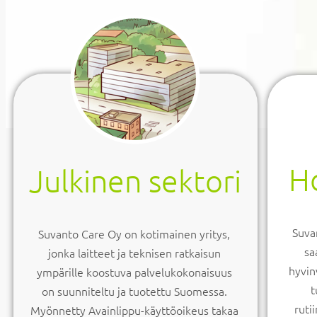
Ho
Julkinen sektori
Suvan
Suvanto Care Oy on kotimainen yritys,
sa
jonka laitteet ja teknisen ratkaisun
hyvin
ympärille koostuva palvelukokonaisuus
t
on suunniteltu ja tuotettu Suomessa.
ruti
Myönnetty Avainlippu-käyttöoikeus takaa