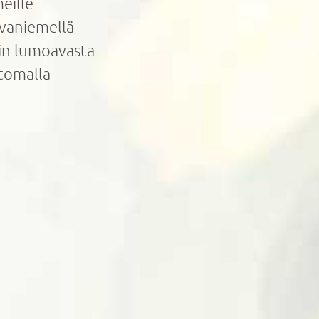
eille
ovaniemellä
pin lumoavasta
tomalla