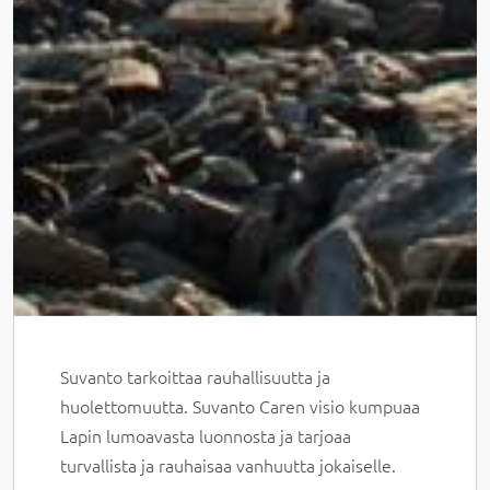
Suvanto tarkoittaa rauhallisuutta ja
huolettomuutta. Suvanto Caren visio kumpuaa
Lapin lumoavasta luonnosta ja tarjoaa
turvallista ja rauhaisaa vanhuutta jokaiselle.