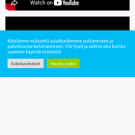
Käytämme evästeitä asiakkaidemme auttamiseen ja
palvelumme kehittämiseen. Ole hyvä ja valitse alta kuinka
saamme käyttää evästeitä
Evästeasetukset
Hyväksy kaikki
Suvanto Care -
kokemuksia