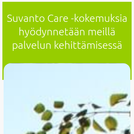
Suvanto Care -kokemuksia
hyödynnetään meillä
palvelun kehittämisessä