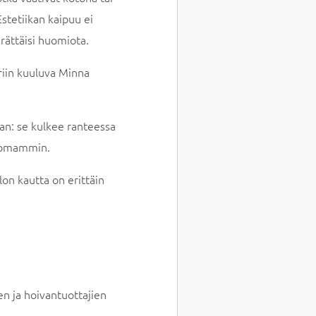
stetiikan kaipuu ei
rättäisi huomiota.
iriin kuuluva Minna
an: se kulkee ranteessa
ttomammin.
on kautta on erittäin
en ja hoivantuottajien