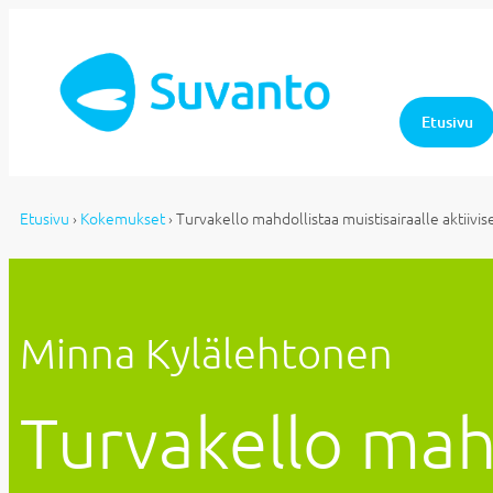
Etusivu
Etusivu
›
Kokemukset
›
Turvakello mahdollistaa muistisairaalle aktiivi
Minna Kylälehtonen
Turvakello mahd