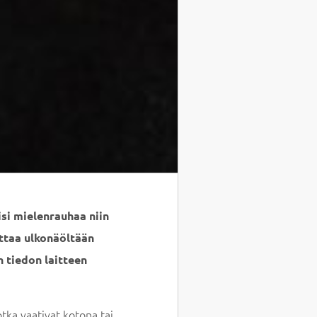
isi mielenrauhaa niin
uttaa ulkonäöltään
n tiedon laitteen
otka vaativat kotona tai