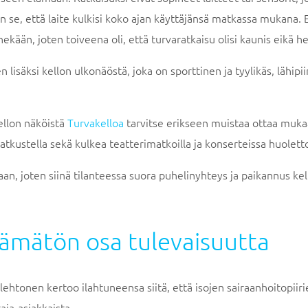
 se, että laite kulkisi koko ajan käyttäjänsä matkassa mukana. E
ään, joten toiveena oli, että turvaratkaisu olisi kaunis eikä he
säksi kellon ulkonäöstä, joka on sporttinen ja tyylikäs, lähipi
ellon näköistä
Turvakelloa
tarvitse erikseen muistaa ottaa muka
matkustella sekä kulkea teatterimatkoilla ja konserteissa huole
 joten siinä tilanteessa suora puhelinyhteys ja paikannus kell
tämätön osa tulevaisuutta
ehtonen kertoo ilahtuneensa siitä, että isojen sairaanhoitopiiri
taja-asiakkaista.