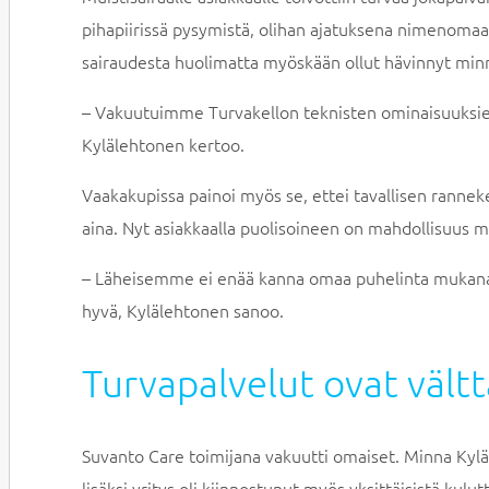
pihapiirissä pysymistä, olihan ajatuksena nimenomaan
sairaudesta huolimatta myöskään ollut hävinnyt minnek
– Vakuutuimme Turvakellon teknisten ominaisuuksien li
Kylälehtonen kertoo.
Vaakakupissa painoi myös se, ettei tavallisen rannek
aina. Nyt asiakkaalla puolisoineen on mahdollisuus 
– Läheisemme ei enää kanna omaa puhelinta mukanaan,
hyvä, Kylälehtonen sanoo.
Turvapalvelut ovat vält
Suvanto Care toimijana vakuutti omaiset. Minna Kyläl
lisäksi yritys oli kiinnostunut myös yksittäisistä kulut