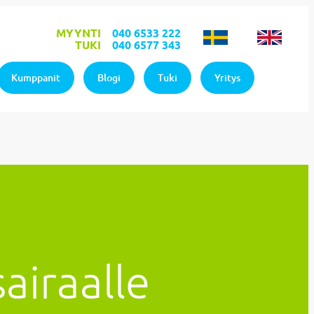
MYYNTI
040 6533 222
TUKI
040 6577 343
Kumppanit
Blogi
Tuki
Yritys
airaalle