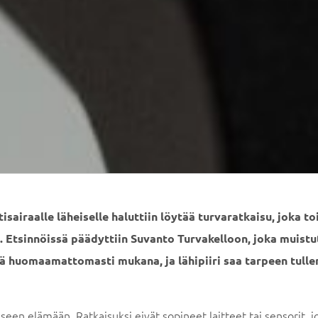
tisairaalle läheiselle haluttiin löytää turvaratkaisu, joka to
in. Etsinnöissä päädyttiin Suvanto Turvakelloon, joka muist
sä huomaamattomasti mukana, ja lähipiiri saa tarpeen tulle
iseen elämään. Ratkaisuksi eivät sopineet laitteet tai sensorit, j