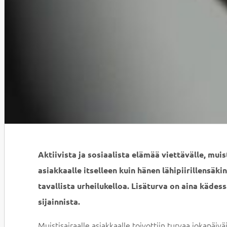
Aktiivista ja sosiaalista elämää viettävälle, muis
asiakkaalle itselleen kuin hänen lähipiirillensäk
tavallista urheilukelloa. Lisäturva on aina kädes
sijainnista.
Muistisairaalle asiakkaalle toivottiin turvaa jokapäivä