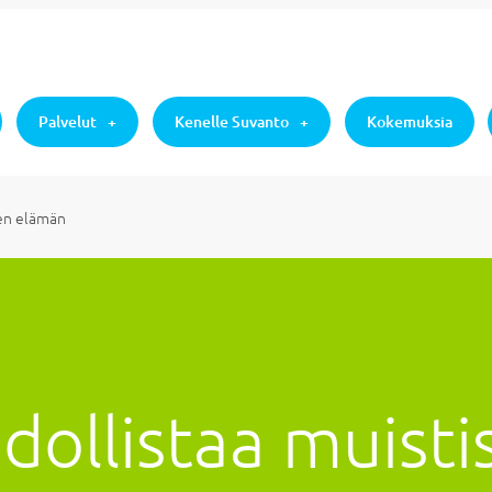
Palvelut
Kenelle Suvanto
Kokemuksia
sen elämän
ollistaa muistis