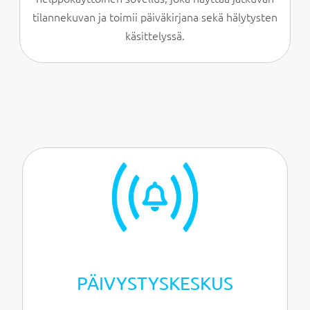
tilannekuvan ja toimii päiväkirjana sekä hälytysten
käsittelyssä.
PÄIVYSTYS­KESKUS