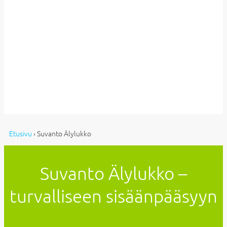
Etusivu
›
Suvanto Älylukko
Suvanto Älylukko –
turvalliseen sisäänpääsyyn