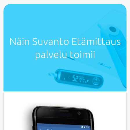
Näin Suvanto Etämittaus
palvelu toimii