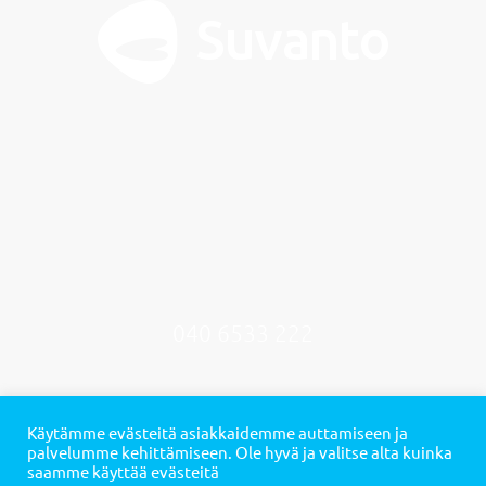
Suvanto Care Oy
Hallituskatu 20 A
96100 Rovaniemi
040 6533 222
myynti@suvantocare.fi
Käytämme evästeitä asiakkaidemme auttamiseen ja
palvelumme kehittämiseen. Ole hyvä ja valitse alta kuinka
saamme käyttää evästeitä