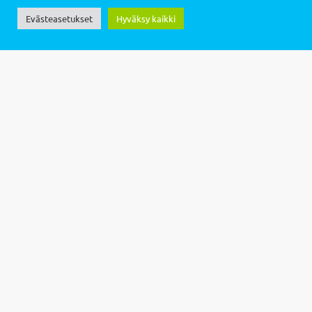
Evästeasetukset
Hyväksy kaikki
Sivusto: