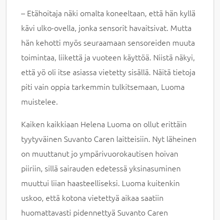
– Etähoitaja näki omalta koneeltaan, että hän kyllä
kävi ulko-ovella, jonka sensorit havaitsivat. Mutta
hän kehotti myös seuraamaan sensoreiden muuta
toimintaa, liikettä ja vuoteen käyttöä. Niistä näkyi,
että yö oli itse asiassa vietetty sisällä. Näitä tietoja
piti vain oppia tarkemmin tulkitsemaan, Luoma
muistelee.
Kaiken kaikkiaan Helena Luoma on ollut erittäin
tyytyväinen Suvanto Caren laitteisiin. Nyt läheinen
on muuttanut jo ympärivuorokautisen hoivan
piiriin, sillä sairauden edetessä yksinasuminen
muuttui liian haasteelliseksi. Luoma kuitenkin
uskoo, että kotona vietettyä aikaa saatiin
huomattavasti pidennettyä Suvanto Caren