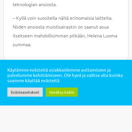
teknologian ansiosta.
– Kyllä voin suositella näitä erinomaisia laitteita.
Niiden ansiosta muistisairaskin on saanut asua
itsekseen mahdollisimman pitkään, Helena Luoma
summaa.
Käytämme evästeitä asiakkaidemme auttamiseen ja
palvelumme kehittämiseen. Ole hyvä ja valitse alta kuinka
saamme käyttää evästeitä
Evästeasetukset
Hyväksy kaikki