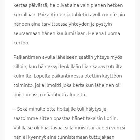
kertaa päivässä, he olivat aina vain pienen hetken
kerrallaan. Paikantimen ja tabletin avulla minä sain
häneen aina tarvittaessa yhteyden ja pystyin
seuraamaan hänen kuulumisiaan, Helena Luoma
kertoo.
Paikantimen avulla läheiseen saatiin yhteys myös
silloin, kun hän eksyi lenkillään liian kauas tutuilta
kulmilta. Lopulta paikantimessa otettiin käyttöön
toiminto, joka ilmoitti joka kerta kun läheinen oli
poistumassa määrätyltä alueelta.
– Sekä minulle että hoitajille tuli hälytys ja
saatoimme sitten opastaa hänet takaisin kotiin.
Välillä se oli haastavaa, sillä muistisairauden vuoksi
hän ei kyennyt aina tunnistamaan tuttujakaan