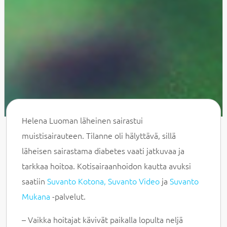
Helena Luoman läheinen sairastui
muistisairauteen. Tilanne oli hälyttävä, sillä
läheisen sairastama diabetes vaati jatkuvaa ja
tarkkaa hoitoa. Kotisairaanhoidon kautta avuksi
saatiin
Suvanto Kotona,
Suvanto Video
ja
Suvanto
Mukana
-palvelut.
– Vaikka hoitajat kävivät paikalla lopulta neljä