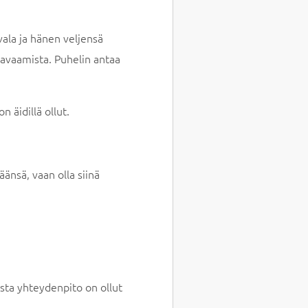
ala ja hänen veljensä
 avaamista. Puhelin antaa
 äidillä ollut.
änsä, vaan olla siinä
osta yhteydenpito on ollut