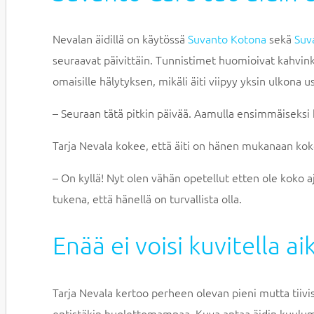
Nevalan äidillä on käytössä
Suvanto Kotona
sekä
Suv
seuraavat päivittäin. Tunnistimet huomioivat kahvink
omaisille hälytyksen, mikäli äiti viipyy yksin ulkona u
– Seuraan tätä pitkin päivää. Aamulla ensimmäiseksi k
Tarja Nevala kokee, että äiti on hänen mukanaan kok
– On kyllä! Nyt olen vähän opetellut etten ole koko 
tukena, että hänellä on turvallista olla.
Enää ei voisi kuvitella 
Tarja Nevala kertoo perheen olevan pieni mutta tiivis
entistäkin huolettomampaa. Kuva antaa äidin kuulumi