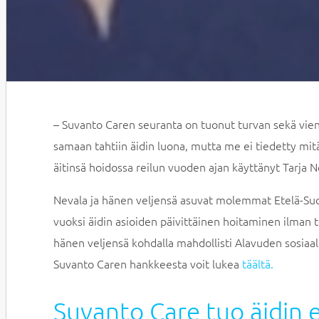
– Suvanto Caren seuranta on tuonut turvan sekä vienyt
samaan tahtiin äidin luona, mutta me ei tiedetty mit
äitinsä hoidossa reilun vuoden ajan käyttänyt Tarja N
Nevala ja hänen veljensä asuvat molemmat Etelä-Suo
vuoksi äidin asioiden päivittäinen hoitaminen ilman
hänen veljensä kohdalla mahdollisti Alavuden sosiaali
Suvanto Caren hankkeesta voit lukea
täältä.
Suvanto Care tuo äidin 