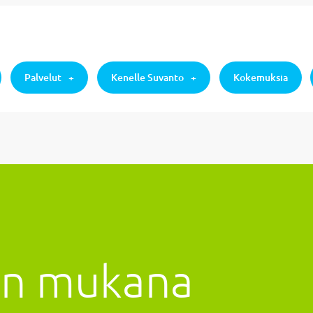
Palvelut
Kenelle Suvanto
Kokemuksia
jan mukana