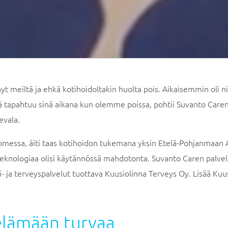
 meiltä ja ehkä kotihoidoltakin huolta pois. Aikaisemmin oli niin
ä tapahtuu sinä aikana kun olemme poissa, pohtii Suvanto Caren
evala.
messa, äiti taas kotihoidon tukemana yksin Etelä-Pohjanmaan A
 teknologiaa olisi käytännössä mahdotonta. Suvanto Caren palve
- ja terveyspalvelut tuottava Kuusiolinna Terveys Oy. Lisää Kuu
elämään turvaa