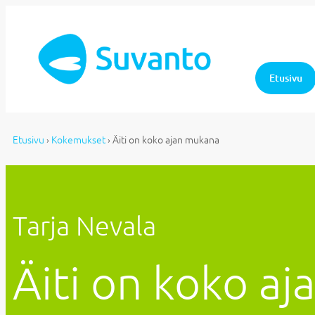
Etusivu
Etusivu
›
Kokemukset
›
Äiti on koko ajan mukana
Tarja Nevala
Äiti on koko a