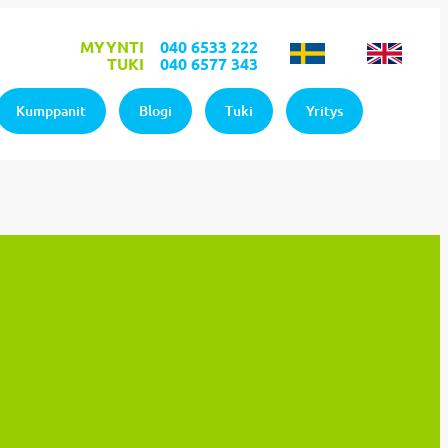
MYYNTI
040 6533 222
TUKI
040 6577 343
Kumppanit
Blogi
Tuki
Yritys