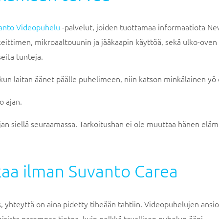
anto Videopuhelu
-palvelut, joiden tuottamaa informaatiota Nev
eittimen, mikroaaltouunin ja jääkaapin käyttöä, sekä ulko-oven
seita tunteja.
un laitan äänet päälle puhelimeen, niin katson minkälainen yö on
o ajan.
ajan siellä seuraamassa. Tarkoitushan ei ole muuttaa hänen elämä
aikaa ilman Suvanto Carea
, yhteyttä on aina pidetty tiheään tahtiin. Videopuhelujen ansi
sista parempaa tietoa, kuin pelkkä tavallisen puhelun ääni.