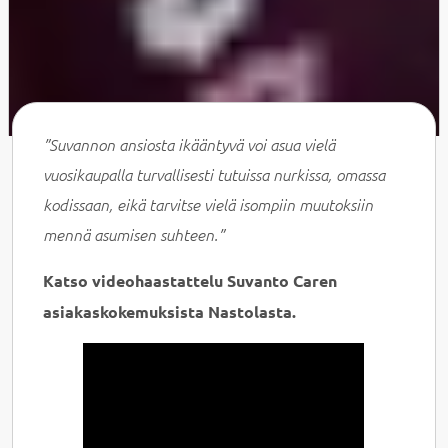
”Suvannon ansiosta ikääntyvä voi asua vielä
vuosikaupalla turvallisesti tutuissa nurkissa, omassa
kodissaan, eikä tarvitse vielä isompiin muutoksiin
mennä asumisen suhteen.”
Katso videohaastattelu Suvanto Caren
asiakaskokemuksista Nastolasta.