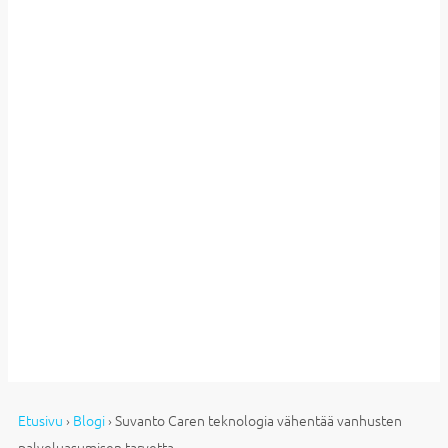
Etusivu
›
Blogi
›
Suvanto Caren teknologia vähentää vanhusten
palveluasumisen tarvetta