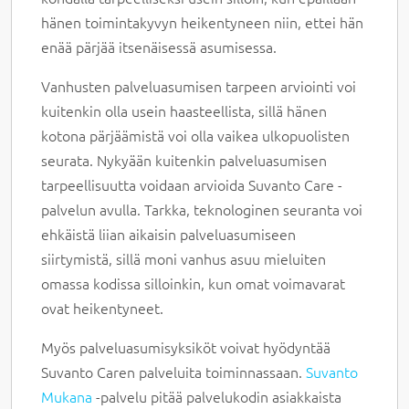
hänen toimintakyvyn heikentyneen niin, ettei hän
enää pärjää itsenäisessä asumisessa.
Vanhusten palveluasumisen tarpeen arviointi voi
kuitenkin olla usein haasteellista, sillä hänen
kotona pärjäämistä voi olla vaikea ulkopuolisten
seurata. Nykyään kuitenkin palveluasumisen
tarpeellisuutta voidaan arvioida Suvanto Care -
palvelun avulla. Tarkka, teknologinen seuranta voi
ehkäistä liian aikaisin palveluasumiseen
siirtymistä, sillä moni vanhus asuu mieluiten
omassa kodissa silloinkin, kun omat voimavarat
ovat heikentyneet.
Myös palveluasumisyksiköt voivat hyödyntää
Suvanto Caren palveluita toiminnassaan.
Suvanto
Mukana
-palvelu pitää palvelukodin asiakkaista