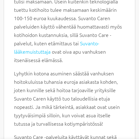
tulisi maksamaan. Usein kuitenkin teknologialla
tuettu kotihoito tulee maksamaan keskimäärin
100-150 euroa kuukaudessa. Suvanto Caren
palveluiden käyttö vähentää huomattavasti myös
kotihoidon kustannuksia, sillä Suvanto Care -
palvelut, kuten etämittaus tai
Suvanto-
lääkemuistuttaja
ovat oiva apu vanhuksen
itsenäisessä elämässä.
Lyhytkin kotona asuminen säästää vanhuksen
hoitokuluissa tuhansia euroja asiakasta kohden,
joten kunnille sekä hoitoa tarjoaville yrityksille
Suvanto Caren käyttö tuo taloudellisia etuja
nopeasti. Ja mikä tärkeintä, asiakkaat ovat usein
tyytyväisimpiä silloin, kun voivat asua itselle
tutussa ja turvallisessa kotiympäristössä!
Suvanto Care -palveluita käyttävät kunnat sekä