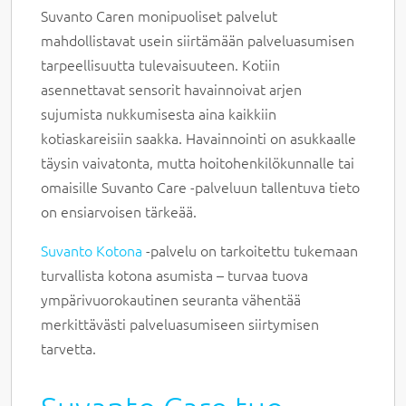
Suvanto Caren monipuoliset palvelut
mahdollistavat usein siirtämään palveluasumisen
tarpeellisuutta tulevaisuuteen. Kotiin
asennettavat sensorit havainnoivat arjen
sujumista nukkumisesta aina kaikkiin
kotiaskareisiin saakka. Havainnointi on asukkaalle
täysin vaivatonta, mutta hoitohenkilökunnalle tai
omaisille Suvanto Care -palveluun tallentuva tieto
on ensiarvoisen tärkeää.
Suvanto Kotona
-palvelu on tarkoitettu tukemaan
turvallista kotona asumista – turvaa tuova
ympärivuorokautinen seuranta vähentää
merkittävästi palveluasumiseen siirtymisen
tarvetta.