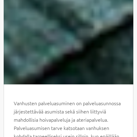
Vanhusten palveluasuminen on palveluasunnossa
järjestettävää asumista sekä siihen liittyviä
mahdollisia hoivapalveluja ja ateriapalvelua.
Palveluasumisen tarve katsotaan vanhuksen
kohdalla tarpeelliseksi usein silloin, kun epäillään