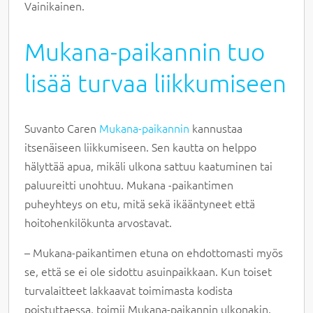
Vainikainen.
Mukana-paikannin tuo
lisää turvaa liikkumiseen
Suvanto Caren
Mukana-paikannin
kannustaa
itsenäiseen liikkumiseen. Sen kautta on helppo
hälyttää apua, mikäli ulkona sattuu kaatuminen tai
paluureitti unohtuu. Mukana -paikantimen
puheyhteys on etu, mitä sekä ikääntyneet että
hoitohenkilökunta arvostavat.
– Mukana-paikantimen etuna on ehdottomasti myös
se, että se ei ole sidottu asuinpaikkaan. Kun toiset
turvalaitteet lakkaavat toimimasta kodista
poistuttaessa, toimii Mukana-paikannin ulkonakin.