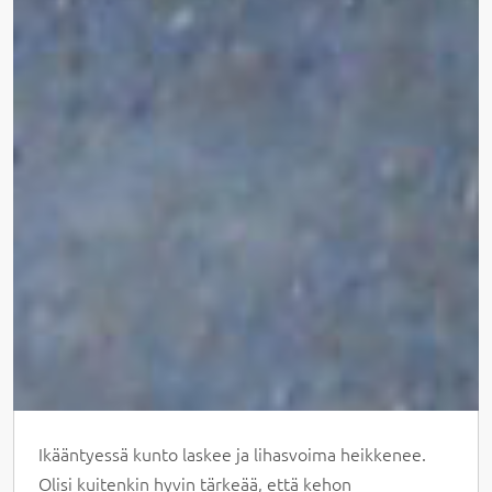
Ikääntyessä kunto laskee ja lihasvoima heikkenee.
Olisi kuitenkin hyvin tärkeää, että kehon