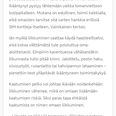
Ikääntynyt pystyy lähtemään vaikka lomanviettoon
kotipaikalleen. Mukana on edullinen, toimii kaikkialla,
eikä omaisten tarvitse sitä varten hankkia erillisiä
SIM-kortteja itselleen, Vainikainen kertoo.
Iän myötä liikkuminen saattaa käydä haasteelliseksi,
eikä kotoa välttämättä tule poistuttua oma-
aloitteisesti. Elinpiirin kaventuessa vähäisestäkin
liikunnasta tulisi pitää kiinni. Jaloittelu, postin haku,
siivoustyöt, ruoanlaitto tai kahvipannun lataaminen –
pienetkin teot ylläpitävät ikääntyneen toimintakykyä.
Kaatumisen pelko voi johtaa ikävään noidankehään:
liikkuminen vähenee, mikä on omiaan lisäämään
kaatumisen riskiä. Siksi paras tapa ehkäistä
kaatumista on nimen omaan liikkuminen.
– Liikunta on tärkeää toiminnan ylläpidon ja kotona