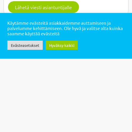
Lähetä viesti asiantuntijalle
Käytämme evästeitä asiakkaidemme auttamiseen ja
palvelumme kehittämiseen. Ole hyvä ja valitse alta kuinka
saamme käyttää evästeitä
Evästeasetukset
Hyväksy kaikki
Neljä väitettä teknologian
käytöstä ikäihmisten
hoivassa
08.09.2025