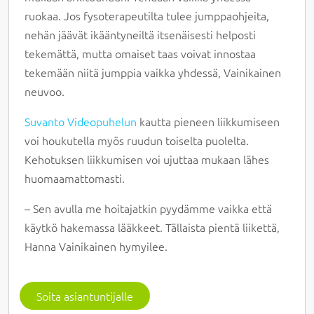
ruokaa. Jos fysoterapeutilta tulee jumppaohjeita,
nehän jäävät ikääntyneiltä itsenäisesti helposti
tekemättä, mutta omaiset taas voivat innostaa
tekemään niitä jumppia vaikka yhdessä, Vainikainen
neuvoo.
Suvanto Videopuhelun
kautta pieneen liikkumiseen
voi houkutella myös ruudun toiselta puolelta.
Kehotuksen liikkumisen voi ujuttaa mukaan lähes
huomaamattomasti.
– Sen avulla me hoitajatkin pyydämme vaikka että
käytkö hakemassa lääkkeet. Tällaista pientä liikettä,
Hanna Vainikainen hymyilee.
Soita asiantuntijalle