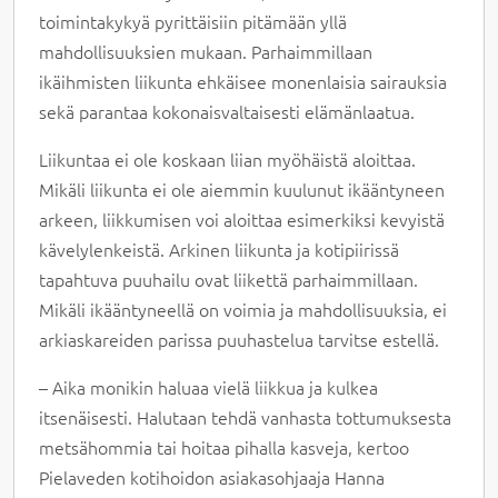
toimintakykyä pyrittäisiin pitämään yllä
mahdollisuuksien mukaan. Parhaimmillaan
ikäihmisten liikunta ehkäisee monenlaisia sairauksia
sekä parantaa kokonaisvaltaisesti elämänlaatua.
Liikuntaa ei ole koskaan liian myöhäistä aloittaa.
Mikäli liikunta ei ole aiemmin kuulunut ikääntyneen
arkeen, liikkumisen voi aloittaa esimerkiksi kevyistä
kävelylenkeistä. Arkinen liikunta ja kotipiirissä
tapahtuva puuhailu ovat liikettä parhaimmillaan.
Mikäli ikääntyneellä on voimia ja mahdollisuuksia, ei
arkiaskareiden parissa puuhastelua tarvitse estellä.
– Aika monikin haluaa vielä liikkua ja kulkea
itsenäisesti. Halutaan tehdä vanhasta tottumuksesta
metsähommia tai hoitaa pihalla kasveja, kertoo
Pielaveden kotihoidon asiakasohjaaja Hanna