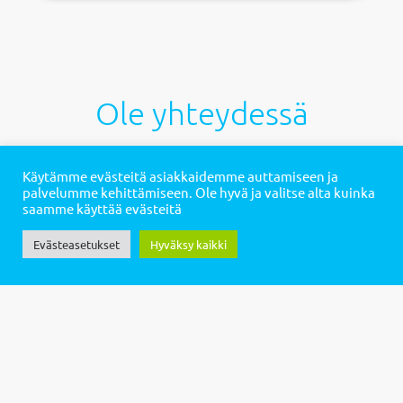
Ole yhteydessä
Soita meille:
Käytämme evästeitä asiakkaidemme auttamiseen ja
palvelumme kehittämiseen. Ole hyvä ja valitse alta kuinka
saamme käyttää evästeitä
040 6533 222
Evästeasetukset
Hyväksy kaikki
Sähköpostilla tavoitat meidät osoitteesta:
info@suvantocare.fi
Tai laita viestiä alla olevalla