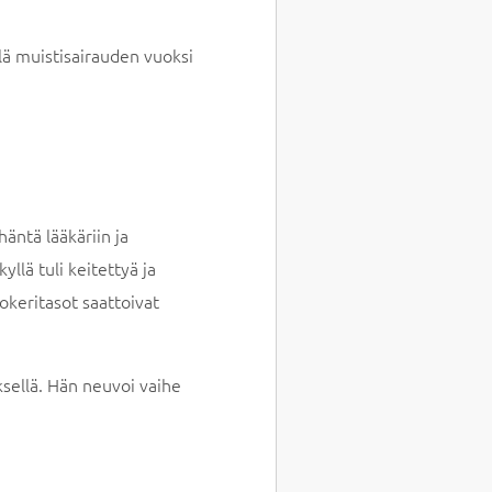
illä muistisairauden vuoksi
ntä lääkäriin ja
llä tuli keitettyä ja
okeritasot saattoivat
yksellä. Hän neuvoi vaihe