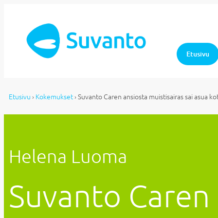
Etusivu
Etusivu
›
Kokemukset
›
Suvanto Caren ansiosta muistisairas sai asua ko
Helena Luoma
Suvanto Caren a