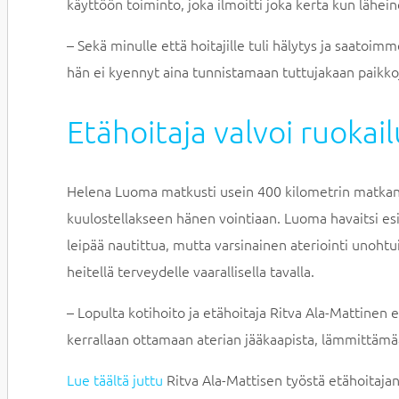
käyttöön toiminto, joka ilmoitti joka kerta kun lähei
– Sekä minulle että hoitajille tuli hälytys ja saatoimm
hän ei kyennyt aina tunnistamaan tuttujakaan paikk
Etähoitaja valvoi ruokai
Helena Luoma matkusti usein 400 kilometrin matkan 
kuulostellakseen hänen vointiaan. Luoma havaitsi esim
leipää nautittua, mutta varsinainen ateriointi unohtu
heitellä terveydelle vaarallisella tavalla.
– Lopulta kotihoito ja etähoitaja Ritva Ala-Mattinen e
kerrallaan ottamaan aterian jääkaapista, lämmittämä
Lue täältä juttu
Ritva Ala-Mattisen työstä etähoitajan