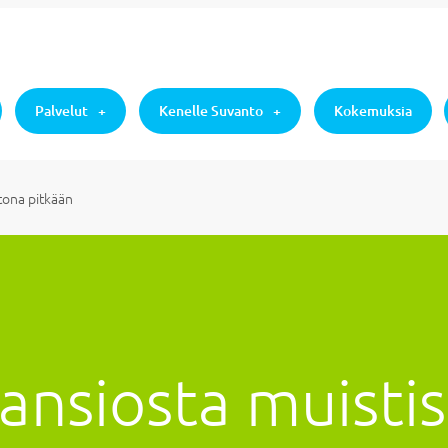
Palvelut
Kenelle Suvanto
Kokemuksia
tona pitkään
nsiosta muistisa