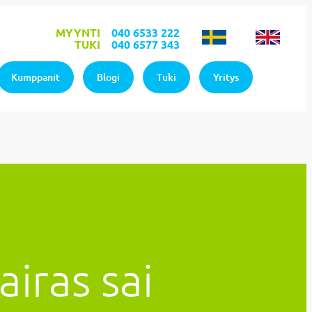
MYYNTI
040 6533 222
TUKI
040 6577 343
Kumppanit
Blogi
Tuki
Yritys
iras sai