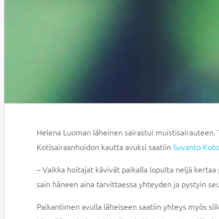
Helena Luoman läheinen sairastui muistisairauteen. Til
Kotisairaanhoidon kautta avuksi saatiin
Suvanto Koto
– Vaikka hoitajat kävivät paikalla lopulta neljä kerta
sain häneen aina tarvittaessa yhteyden ja pystyin 
Paikantimen avulla läheiseen saatiin yhteys myös sillo