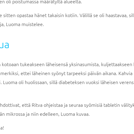
nen oli poistumassa määrätyltä alueelta.
e sitten opastaa hänet takaisin kotiin. Välillä se oli haastavaa, s
oja, Luoma muistelee.
lua
kotoaan tukeakseen läheisensä yksinasumista, kuljettaakseen hä
erkiksi, ettei läheinen syönyt tarpeeksi päivän aikana. Kahvia ky
i. Luoma oli huolissaan, sillä diabeteksen vuoksi läheisen verens
hdottivat, että Ritva ohjeistaa ja seuraa syömisiä tabletin välit
än mikrossa ja niin edelleen, Luoma kuvaa.
a!