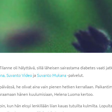
anne oli hälyttävä, sillä läheisen sairastama diabetes vaati jat
na,
Suvanto Video
ja
Suvanto Mukana
-palvelut.
a päivässä, he olivat aina vain pienen hetken kerrallaan. Paikanti
seuraamaan hänen kuulumisiaan, Helena Luoma kertoo.
in, kun hän eksyi lenkillään liian kauas tutuilta kulmilta. Lopult