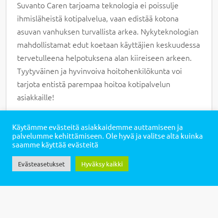
Suvanto Caren tarjoama teknologia ei poissulje
ihmisläheistä kotipalvelua, vaan edistää kotona
asuvan vanhuksen turvallista arkea. Nykyteknologian
mahdollistamat edut koetaan käyttäjien keskuudessa
tervetulleena helpotuksena alan kiireiseen arkeen.
Tyytyväinen ja hyvinvoiva hoitohenkilökunta voi
tarjota entistä parempaa hoitoa kotipalvelun
asiakkaille!
Käytämme evästeitä asiakkaidemme auttamiseen ja
Soita asiantuntijalle
palvelumme kehittämiseen. Ole hyvä ja valitse alta kuinka
saamme käyttää evästeitä
Lähetä viesti asiantuntijalle
Evästeasetukset
Hyväksy kaikki