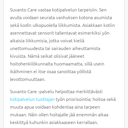
Suvanto Care vastaa kotipalvelun tarpeisiin. Sen
avulla voidaan seurata vanhuksen kotona asumista
sekä kodin ulkopuolella liikkumista. Asiakkaan kotiin
asennettavat sensorit tallentavat esimerkiksi yön
aikaisia liikkumisia, jotka voivat kieliä
unettomuudesta tai sairauden aiheuttamista
kivuista. Nämä seikat olisivat jääneet
hoitohenkilökunnalta huomaamatta, sillä usein
ikäihminen ei itse osaa sanoittaa yöllistä
levottomuuttaan.
Suvanto Care -palvelu helpottaa merkittävästi
kotipalvelun tuottajan
työn priorisointia; hoitoa sekä
muuta apua voidaan kohdentaa aina tarpeen
mukaan. Näin ollen hoitajalle jää enemmän aikaa
keskittyä kuhunkin asiakkaaseen kerrallaan.