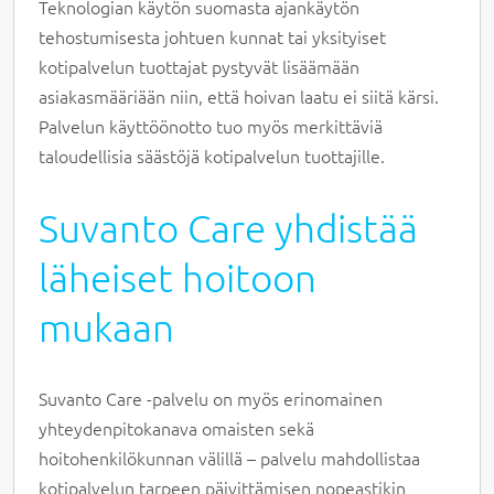
Teknologian käytön suomasta ajankäytön
tehostumisesta johtuen kunnat tai yksityiset
kotipalvelun tuottajat pystyvät lisäämään
asiakasmääriään niin, että hoivan laatu ei siitä kärsi.
Palvelun käyttöönotto tuo myös merkittäviä
taloudellisia säästöjä kotipalvelun tuottajille.
Suvanto Care yhdistää
läheiset hoitoon
mukaan
Suvanto Care -palvelu on myös erinomainen
yhteydenpitokanava omaisten sekä
hoitohenkilökunnan välillä – palvelu mahdollistaa
kotipalvelun tarpeen päivittämisen nopeastikin