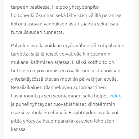
tarpeen vaatiessa. Helppo yhteydenpito
hoitohenkilökunnan sekä läheisten välillä parantaa
kotona asuvan vanhuksen avun saantia sekä lisää
turvallisuuden tunnetta.
Palvelun avulla voidaan myös vähentää kotipalvelun
tarvetta, sillä läheiset voivat olla kiinteämmin
mukana ikäihmisen arjessa. Lisäksi kotihoito on
tietoinen myös omaisten osallistumisesta hoivaan
yhteiskäytössä olevan mobiilin päiväkirjan avulla.
Reaaliaikainen tilannekuvan automaattinen
havainnointi ja sen seuraaminen sekä helpot
video
–
ja puhelinyhteydet tuovat läheiset kiinteämmin
osaksi vanhuksen elämää. Etäyhteyden avulla voi
pitää yhteyttä kauempanakin asuvien läheisten
kanssa.