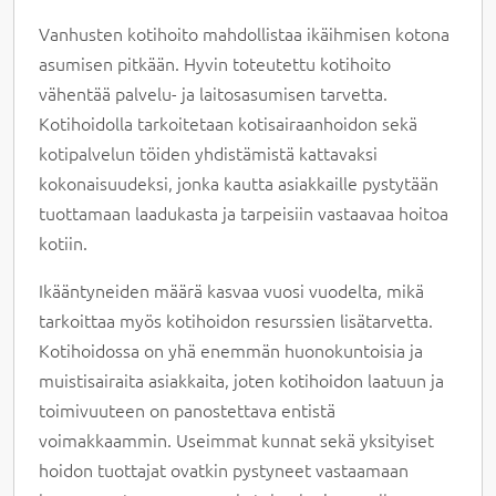
Vanhusten kotihoito mahdollistaa ikäihmisen kotona
asumisen pitkään. Hyvin toteutettu kotihoito
vähentää palvelu- ja laitosasumisen tarvetta.
Kotihoidolla tarkoitetaan kotisairaanhoidon sekä
kotipalvelun töiden yhdistämistä kattavaksi
kokonaisuudeksi, jonka kautta asiakkaille pystytään
tuottamaan laadukasta ja tarpeisiin vastaavaa hoitoa
kotiin.
Ikääntyneiden määrä kasvaa vuosi vuodelta, mikä
tarkoittaa myös kotihoidon resurssien lisätarvetta.
Kotihoidossa on yhä enemmän huonokuntoisia ja
muistisairaita asiakkaita, joten kotihoidon laatuun ja
toimivuuteen on panostettava entistä
voimakkaammin. Useimmat kunnat sekä yksityiset
hoidon tuottajat ovatkin pystyneet vastaamaan