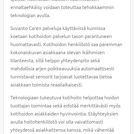
ennaltaehkäisy voidaan toteuttaa tehokkaammin
teknologian avulla.
Suvanto Caren palveluja käyttävissä kunnissa
koetaan kotihoidon palvelun tason parantuneen
huomattavasti. Kotihoidon henkilöstö saa paremman
kokonaiskuvan asiakkaana olevan ikäihmisen
tilanteesta, sillä helppo yhteydenpito sekä
mahdollisia arjen poikkeavuuksia automaattisesti
tunnistavat sensorit tarjoavat luotettavaa tietoa
asiakkaan toimista reaaliaikaisesti.
Teknologiaan tukeutuva kotihoito helpottaa hoidon
tuottajan toimintaa sekä edistää merkittävästi myös
kotihoidon asiakkaiden hyvinvointia. Etäyhteyksien
avulla hoitohenkilöstö voi olla vaivattomasti
yhteydessä asiakkaittensa kanssa, mikä vähentää