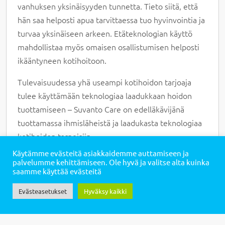
vanhuksen yksinäisyyden tunnetta. Tieto siitä, että
hän saa helposti apua tarvittaessa tuo hyvinvointia ja
turvaa yksinäiseen arkeen. Etäteknologian käyttö
mahdollistaa myös omaisen osallistumisen helposti
ikääntyneen kotihoitoon.
Tulevaisuudessa yhä useampi kotihoidon tarjoaja
tulee käyttämään teknologiaa laadukkaan hoidon
tuottamiseen – Suvanto Care on edelläkävijänä
tuottamassa ihmisläheistä ja laadukasta teknologiaa
kotihoidon tarpeisiin.
Käytämme evästeitä asiakkaidemme auttamiseen ja
palvelumme kehittämiseen. Ole hyvä ja valitse alta kuinka
Soita asiantuntijalle
saamme käyttää evästeitä
Evästeasetukset
Hyväksy kaikki
Lähetä viesti asiantuntijalle