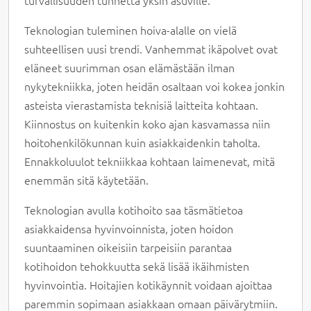
turvallisuuden tunnetta yksin asuville.
Teknologian tuleminen hoiva-alalle on vielä
suhteellisen uusi trendi. Vanhemmat ikäpolvet ovat
eläneet suurimman osan elämästään ilman
nykytekniikka, joten heidän osaltaan voi kokea jonkin
asteista vierastamista teknisiä laitteita kohtaan.
Kiinnostus on kuitenkin koko ajan kasvamassa niin
hoitohenkilökunnan kuin asiakkaidenkin taholta.
Ennakkoluulot tekniikkaa kohtaan laimenevat, mitä
enemmän sitä käytetään.
Teknologian avulla kotihoito saa täsmätietoa
asiakkaidensa hyvinvoinnista, joten hoidon
suuntaaminen oikeisiin tarpeisiin parantaa
kotihoidon tehokkuutta sekä lisää ikäihmisten
hyvinvointia. Hoitajien kotikäynnit voidaan ajoittaa
paremmin sopimaan asiakkaan omaan päivärytmiin.