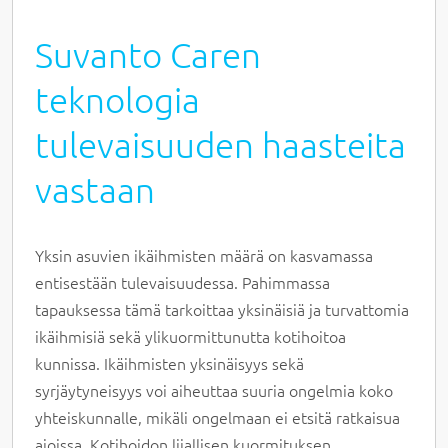
Suvanto Caren
teknologia
tulevaisuuden haasteita
vastaan
Yksin asuvien ikäihmisten määrä on kasvamassa
entisestään tulevaisuudessa. Pahimmassa
tapauksessa tämä tarkoittaa yksinäisiä ja turvattomia
ikäihmisiä sekä ylikuormittunutta kotihoitoa
kunnissa. Ikäihmisten yksinäisyys sekä
syrjäytyneisyys voi aiheuttaa suuria ongelmia koko
yhteiskunnalle, mikäli ongelmaan ei etsitä ratkaisua
ajoissa. Kotihoidon liiallisen kuormituksen