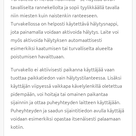
tavalliselta rannekellolta ja sopii tyylikkäällä tavalla
niin miesten kuin naistenkin ranteeseen.
Turvakellossa on helposti käytettävä hälytysnappi,
jota painamalla voidaan aktivoida hälytys. Laite voi
myös aktivoida hälytyksen automaattisesti
esimerkiksi kaatumisen tai turvalliselta alueelta
poistumisen havaittuaan.
Turvakello ei aktiivisesti paikanna käyttäjää vaan
tuottaa paikkatiedon vain hälytystilanteessa. Lisäksi
käyttäjän viipyessä vaikkapa kävelylenkillä oletettua
pidempään, voi hoitaja tai omainen paikantaa
sijainnin ja ottaa puheyhteyden laitteen käyttäjään.
Puheyhteyden ja saadun sijaintitiedon avulla käyttäjä
voidaan esimerkiksi opastaa itsenäisesti palaamaan
kotiin.