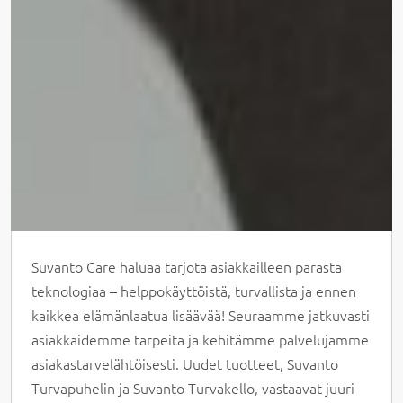
Suvanto Care haluaa tarjota asiakkailleen parasta
teknologiaa – helppokäyttöistä, turvallista ja ennen
kaikkea elämänlaatua lisäävää! Seuraamme jatkuvasti
asiakkaidemme tarpeita ja kehitämme palvelujamme
asiakastarvelähtöisesti. Uudet tuotteet, Suvanto
Turvapuhelin ja Suvanto Turvakello, vastaavat juuri