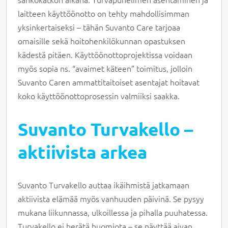
laitteen käyttöönotto on tehty mahdollisimman
yksinkertaiseksi – tähän Suvanto Care tarjoaa
omaisille sekä hoitohenkilökunnan opastuksen
kädestä pitäen. Käyttöönottoprojektissa voidaan
myös sopia ns. “avaimet käteen” toimitus, jolloin
Suvanto Caren ammattitaitoiset asentajat hoitavat
koko käyttöönottoprosessin valmiiksi saakka.
Suvanto Turvakello –
aktiivista arkea
Suvanto Turvakello auttaa ikäihmistä jatkamaan
aktiivista elämää myös vanhuuden päivinä. Se pysyy
mukana liikunnassa, ulkoillessa ja pihalla puuhatessa.
Turvakello ei herätä huomiota – se näyttää aivan