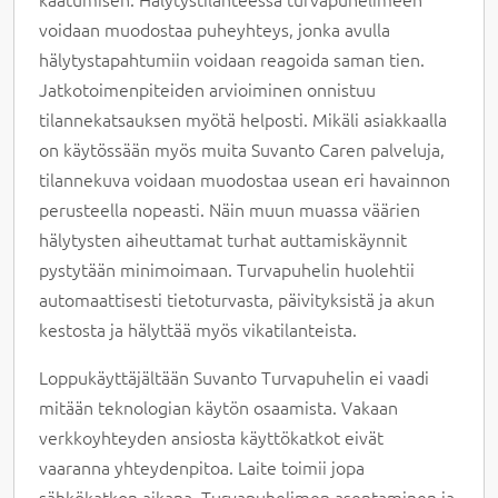
voidaan muodostaa puheyhteys, jonka avulla
hälytystapahtumiin voidaan reagoida saman tien.
Jatkotoimenpiteiden arvioiminen onnistuu
tilannekatsauksen myötä helposti. Mikäli asiakkaalla
on käytössään myös muita Suvanto Caren palveluja,
tilannekuva voidaan muodostaa usean eri havainnon
perusteella nopeasti. Näin muun muassa väärien
hälytysten aiheuttamat turhat auttamiskäynnit
pystytään minimoimaan. Turvapuhelin huolehtii
automaattisesti tietoturvasta, päivityksistä ja akun
kestosta ja hälyttää myös vikatilanteista.
Loppukäyttäjältään Suvanto Turvapuhelin ei vaadi
mitään teknologian käytön osaamista. Vakaan
verkkoyhteyden ansiosta käyttökatkot eivät
vaaranna yhteydenpitoa. Laite toimii jopa
sähkökatkon aikana. Turvapuhelimen asentaminen ja