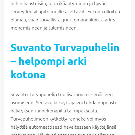
niihin haasteisiin, joita ikääntyminen ja hyvän
terveyden ylläpito meille asettavat. Ei kontrolloitua
elämää, vaan turvallista, juuri omannäköistä arkea
menemisineen ja tulemisineen.
Suvanto Turvapuhelin
– helpompi arki
kotona
Suvanto Turvapuhelin tuo lisäturvaa itsenäiseen
asumiseen. Sen avulla käyttäjä voi tehdä nopeasti
hälytyksen rannekenapilla tai riipuksesta.
Turvapuhelimeen kytketty ranneke voi myös
hälyttää automaattisesti havaitessaan käyttäjänsä
kaatumisen. Hälytystilanteessa turvapuhelimeen