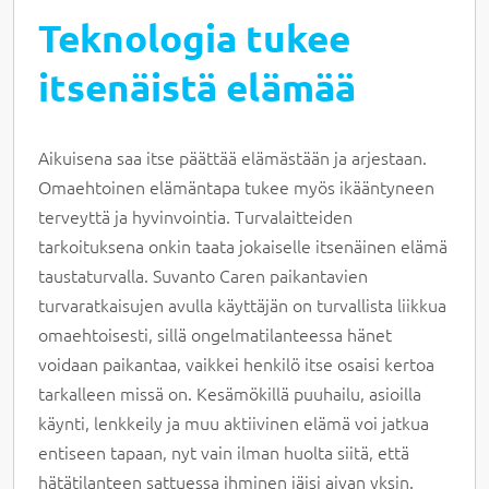
Teknologia tukee
itsenäistä elämää
Aikuisena saa itse päättää elämästään ja arjestaan.
Omaehtoinen elämäntapa tukee myös ikääntyneen
terveyttä ja hyvinvointia. Turvalaitteiden
tarkoituksena onkin taata jokaiselle itsenäinen elämä
taustaturvalla. Suvanto Caren paikantavien
turvaratkaisujen avulla käyttäjän on turvallista liikkua
omaehtoisesti, sillä ongelmatilanteessa hänet
voidaan paikantaa, vaikkei henkilö itse osaisi kertoa
tarkalleen missä on. Kesämökillä puuhailu, asioilla
käynti, lenkkeily ja muu aktiivinen elämä voi jatkua
entiseen tapaan, nyt vain ilman huolta siitä, että
hätätilanteen sattuessa ihminen jäisi aivan yksin.