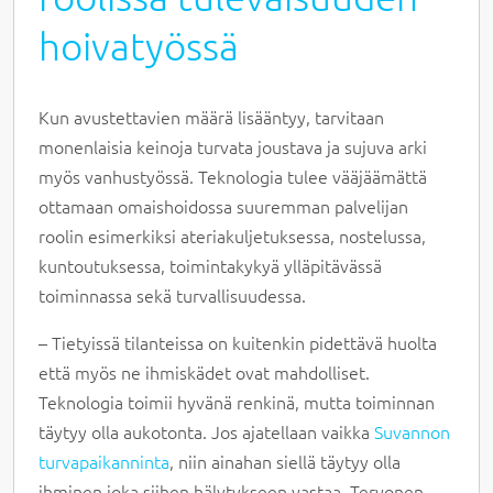
hoivatyössä
Kun avustettavien määrä lisääntyy, tarvitaan
monenlaisia keinoja turvata joustava ja sujuva arki
myös vanhustyössä. Teknologia tulee vääjäämättä
ottamaan omaishoidossa suuremman palvelijan
roolin esimerkiksi ateriakuljetuksessa, nostelussa,
kuntoutuksessa, toimintakykyä ylläpitävässä
toiminnassa sekä turvallisuudessa.
– Tietyissä tilanteissa on kuitenkin pidettävä huolta
että myös ne ihmiskädet ovat mahdolliset.
Teknologia toimii hyvänä renkinä, mutta toiminnan
täytyy olla aukotonta. Jos ajatellaan vaikka
Suvannon
turvapaikanninta
, niin ainahan siellä täytyy olla
ihminen joka siihen hälytykseen vastaa, Tervonen