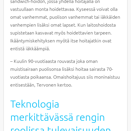
sandwich-hoidon, jossa yhdellä hoitajalla on
vastuullaan monta hoidettavaa. Kyseessä voivat olla
omat vanhemmat, puolison vanhemmat tai iäkkäiden
vanhempien lisäksi omat lapset. Kun laitoshoidosta
supistetaan kasvavat myös hoidettavien tarpeen.
Ikääntymiskehityksen myötä itse hoitajatkin ovat
entistä iäkkäämpiä.
– Kuulin 90-vuotiaasta rouvasta joka oman
muistisairaan puolisonsa lisäksi hoitaa sairasta 70-
vuotiasta poikaansa. Omaishoitajuus siis moninaistuu
entisestään, Tervonen kertoo.
Teknologia
merkittävässä rengin
roolissa tulevaisuuden