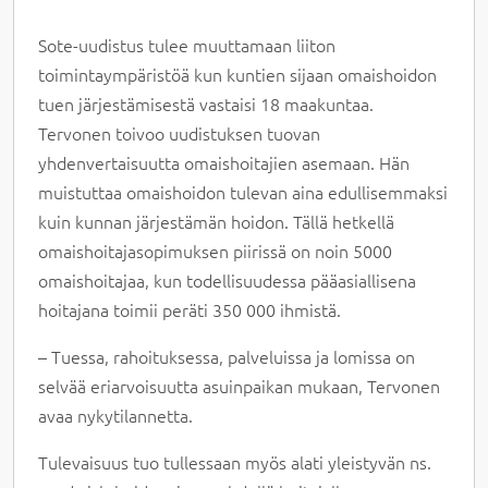
Sote-uudistus tulee muuttamaan liiton
toimintaympäristöä kun kuntien sijaan omaishoidon
tuen järjestämisestä vastaisi 18 maakuntaa.
Tervonen toivoo uudistuksen tuovan
yhdenvertaisuutta omaishoitajien asemaan. Hän
muistuttaa omaishoidon tulevan aina edullisemmaksi
kuin kunnan järjestämän hoidon. Tällä hetkellä
omaishoitajasopimuksen piirissä on noin 5000
omaishoitajaa, kun todellisuudessa pääasiallisena
hoitajana toimii peräti 350 000 ihmistä.
– Tuessa, rahoituksessa, palveluissa ja lomissa on
selvää eriarvoisuutta asuinpaikan mukaan, Tervonen
avaa nykytilannetta.
Tulevaisuus tuo tullessaan myös alati yleistyvän ns.