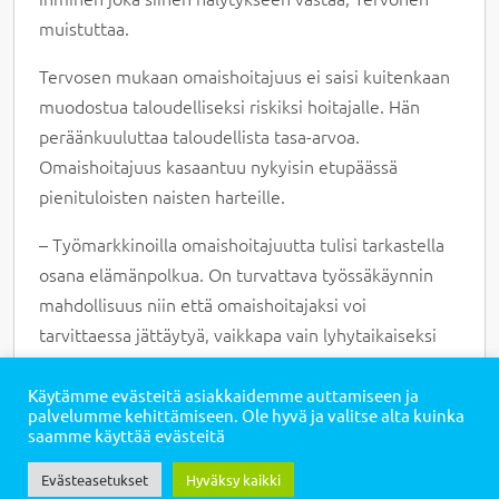
muistuttaa.
Tervosen mukaan omaishoitajuus ei saisi kuitenkaan
muodostua taloudelliseksi riskiksi hoitajalle. Hän
peräänkuuluttaa taloudellista tasa-arvoa.
Omaishoitajuus kasaantuu nykyisin etupäässä
pienituloisten naisten harteille.
– Työmarkkinoilla omaishoitajuutta tulisi tarkastella
osana elämänpolkua. On turvattava työssäkäynnin
mahdollisuus niin että omaishoitajaksi voi
tarvittaessa jättäytyä, vaikkapa vain lyhytaikaiseksi
jaksoksi. Omaishoitovastuuta tarvitaan, sitä ajattelua
että me joudutaan kaikki kantamaan läheisvastuuta.
Käytämme evästeitä asiakkaidemme auttamiseen ja
palvelumme kehittämiseen. Ole hyvä ja valitse alta kuinka
Se ei ole vain muiden juttu, Tervonen esittää.
saamme käyttää evästeitä
Haasteista huolimatta Tervonen ei kuitenkaan näe
Evästeasetukset
Hyväksy kaikki