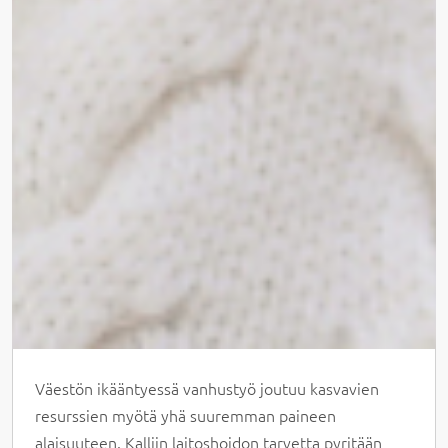
Väestön ikääntyessä vanhustyö joutuu kasvavien
resurssien myötä yhä suuremman paineen
alaisuuteen. Kalliin laitoshoidon tarvetta pyritään