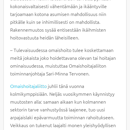
kokonaisvaltaisesti vähentämään ja ikääntyville
tarjoamaan kotona asumisen mahdollisuus niin
pitkälle kuin se inhimillisesti on mahdollista.
Rakennemuutos sysää entisestään ikäihmisten
hoitovastuuta heidän läheisilleen.
– Tulevaisuudessa omaishoito tulee koskettamaan
meitä jokaista joko hoidettavana olevan tai hoitajan
ominaisuudessa, muistuttaa Omaishoitajaliiton
toiminnanjohtaja Sari-Minna Tervonen.
Omaishoitajaliitto
juhlii tänä vuonna
kolmikymppisiään. Neljäs vuosikymmen käynnistyy
muutosten alla: samaan aikaan kun kolmannen
sektorin tarve vanhustyössä laajenee, tuo uusi
arpajaislaki epävarmuutta toiminnan rahoitukseen.
Veikkaus on tukenut laajalti monen yleishyödyllisen