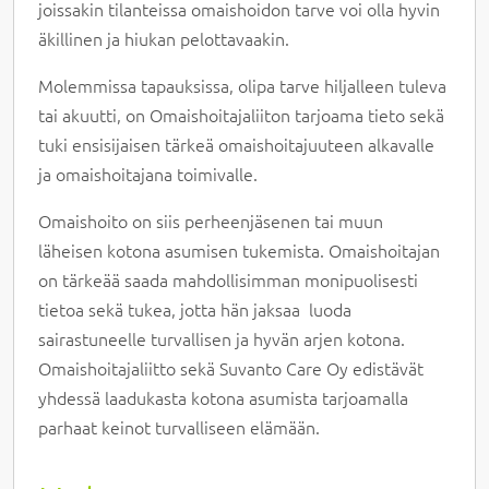
joissakin tilanteissa omaishoidon tarve voi olla hyvin
äkillinen ja hiukan pelottavaakin.
Molemmissa tapauksissa, olipa tarve hiljalleen tuleva
tai akuutti, on Omaishoitajaliiton tarjoama tieto sekä
tuki ensisijaisen tärkeä omaishoitajuuteen alkavalle
ja omaishoitajana toimivalle.
Omaishoito on siis perheenjäsenen tai muun
läheisen kotona asumisen tukemista. Omaishoitajan
on tärkeää saada mahdollisimman monipuolisesti
tietoa sekä tukea, jotta hän jaksaa luoda
sairastuneelle turvallisen ja hyvän arjen kotona.
Omaishoitajaliitto sekä Suvanto Care Oy edistävät
yhdessä laadukasta kotona asumista tarjoamalla
parhaat keinot turvalliseen elämään.