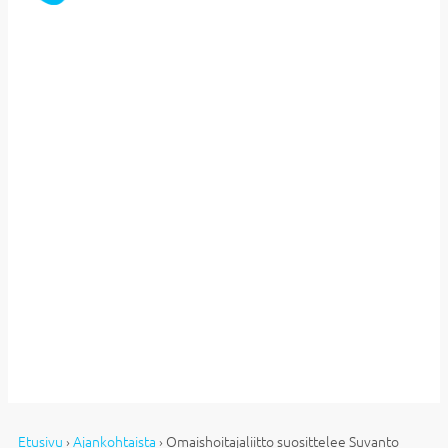
Etusivu
›
Ajankohtaista
›
Omaishoitajaliitto suosittelee Suvanto