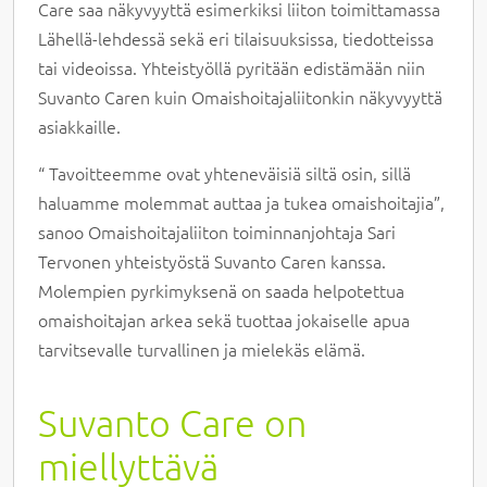
Care saa näkyvyyttä esimerkiksi liiton toimittamassa
Lähellä-lehdessä sekä eri tilaisuuksissa, tiedotteissa
tai videoissa. Yhteistyöllä pyritään edistämään niin
Suvanto Caren kuin Omaishoitajaliitonkin näkyvyyttä
asiakkaille.
“ Tavoitteemme ovat yhteneväisiä siltä osin, sillä
haluamme molemmat auttaa ja tukea omaishoitajia”,
sanoo Omaishoitajaliiton toiminnanjohtaja Sari
Tervonen yhteistyöstä Suvanto Caren kanssa.
Molempien pyrkimyksenä on saada helpotettua
omaishoitajan arkea sekä tuottaa jokaiselle apua
tarvitsevalle turvallinen ja mielekäs elämä.
Suvanto Care on
miellyttävä