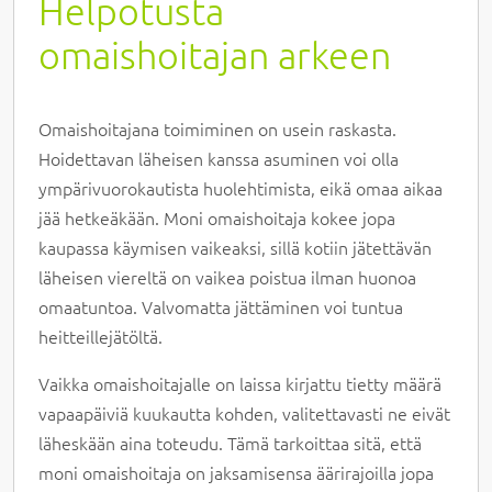
Helpotusta
omaishoitajan arkeen
Omaishoitajana toimiminen on usein raskasta.
Hoidettavan läheisen kanssa asuminen voi olla
ympärivuorokautista huolehtimista, eikä omaa aikaa
jää hetkeäkään. Moni omaishoitaja kokee jopa
kaupassa käymisen vaikeaksi, sillä kotiin jätettävän
läheisen viereltä on vaikea poistua ilman huonoa
omaatuntoa. Valvomatta jättäminen voi tuntua
heitteillejätöltä.
Vaikka omaishoitajalle on laissa kirjattu tietty määrä
vapaapäiviä kuukautta kohden, valitettavasti ne eivät
läheskään aina toteudu. Tämä tarkoittaa sitä, että
moni omaishoitaja on jaksamisensa äärirajoilla jopa