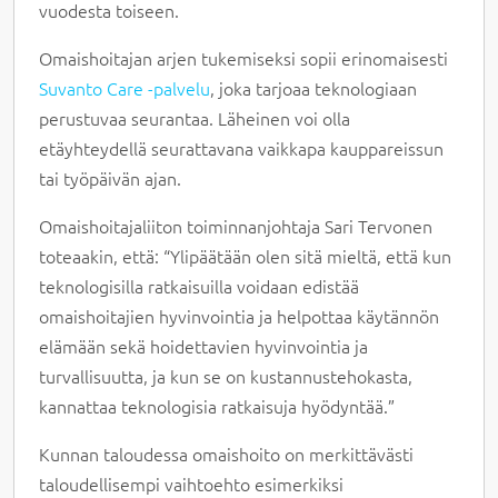
vuodesta toiseen.
Omaishoitajan arjen tukemiseksi sopii erinomaisesti
Suvanto Care -palvelu
, joka tarjoaa teknologiaan
perustuvaa seurantaa. Läheinen voi olla
etäyhteydellä seurattavana vaikkapa kauppareissun
tai työpäivän ajan.
Omaishoitajaliiton toiminnanjohtaja Sari Tervonen
toteaakin, että: “Ylipäätään olen sitä mieltä, että kun
teknologisilla ratkaisuilla voidaan edistää
omaishoitajien hyvinvointia ja helpottaa käytännön
elämään sekä hoidettavien hyvinvointia ja
turvallisuutta, ja kun se on kustannustehokasta,
kannattaa teknologisia ratkaisuja hyödyntää.”
Kunnan taloudessa omaishoito on merkittävästi
taloudellisempi vaihtoehto esimerkiksi