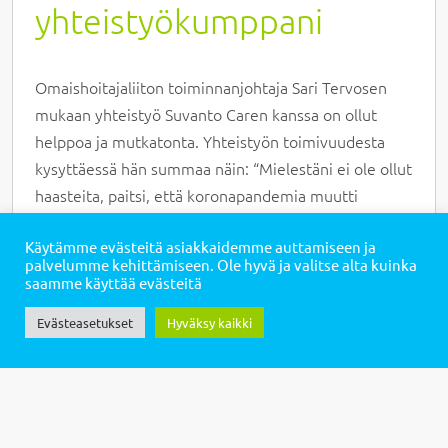
yhteistyökumppani
Omaishoitajaliiton toiminnanjohtaja Sari Tervosen
mukaan yhteistyö Suvanto Caren kanssa on ollut
helppoa ja mutkatonta. Yhteistyön toimivuudesta
kysyttäessä hän summaa näin: “Mielestäni ei ole ollut
haasteita, paitsi, että koronapandemia muutti
sovittuja suunnitelmia, mutta niinhän on käynyt
Käytämme evästeitä asiakkaidemme auttamiseen ja
kaikille ja kaikkialla.”
palvelumme kehittämiseen. Ole hyvä ja valitse alta kuinka
saamme käyttää evästeitä
Yhteistyön toimivuuden kannalta tärkeä seikka on
ollut suora vuoropuhelu, jossa molempien tavoitteet
Evästeasetukset
Hyväksy kaikki
ovat olleet yhteisen hyvän tuottaminen asiakkaille.
Omaishoitajat ovat lähellä molempien sydäntä, joten
yhteisen työn tekeminen on ensiarvoisen tärkeää.
“Voin suositella Suvanto Carea