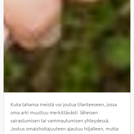
Kuka tahansa meistä voi joutua tilanteeseen, jossa
oma arki muuttuu merkittävästi läheisen
sairastumisen tai vammautumisen yhteydessä.
Joskus omaishoitajuuteen ajautuu hiljalleen, mutta