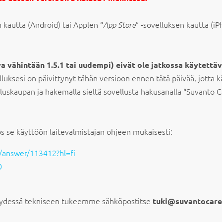
n kautta (Android) tai Applen “
” -sovelluksen kautta (iP
App Store
 vähintään 1.5.1 tai uudempi) eivät ole jatkossa käytettäv
luksesi on päivittynyt tähän versioon ennen tätä päivää, jotta kä
luskaupan ja hakemalla sieltä sovellusta hakusanalla “Suvanto Ca
ös se käyttöön laitevalmistajan ohjeen mukaisesti:
y/answer/113412?hl=fi
0
hteydessä tekniseen tukeemme sähköpostitse
tuki@suvantocare.