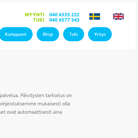
MYYNTI
040 6533 222
TUKI
040 6577 343
Kumppanit
Blogi
Tuki
Yritys
alvelua. Päivitysten tarkoitus on
e ohjeistuksemme mukaisesti olla
set ovat automaattisesti aina