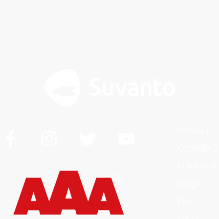
Palvelut
Kenelle 
Kokemuk
Blogi
Tuki
Yritys