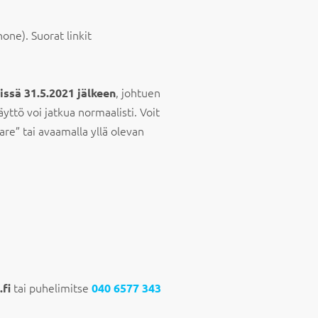
hone). Suorat linkit
, johtuen
issä 31.5.2021 jälkeen
yttö voi jatkua normaalisti. Voit
re” tai avaamalla yllä olevan
tai puhelimitse
fi
040 6577 343