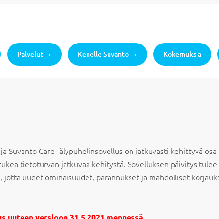
Palvelut
Kenelle Suvanto
Kokemuksia
a Suvanto Care -älypuhelinsovellus on jatkuvasti kehittyvä osa p
tukea tietoturvan jatkuvaa kehitystä. Sovelluksen päivitys tule
, jotta uudet ominaisuudet, parannukset ja mahdolliset korjauk
lus uuteen versioon 31.5.2021 mennessä.