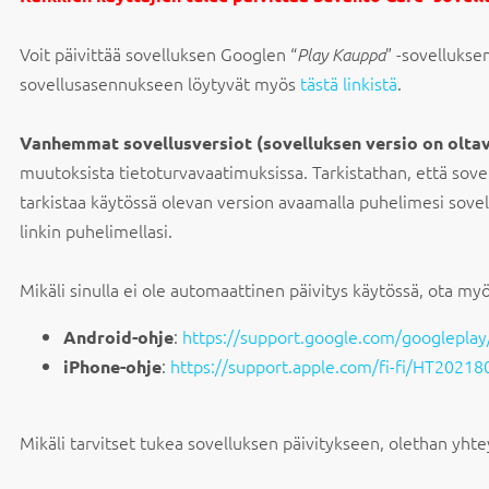
Voit päivittää sovelluksen Googlen “
” -sovellukse
Play Kauppa
sovellusasennukseen löytyvät myös
tästä linkistä
.
Vanhemmat sovellusversiot (sovelluksen versio on oltava
muutoksista tietoturvavaatimuksissa. Tarkistathan, että sovel
tarkistaa käytössä olevan version avaamalla puhelimesi sovel
linkin puhelimellasi.
Mikäli sinulla ei ole automaattinen päivitys käytössä, ota my
:
https://support.google.com/googlepla
Android-ohje
:
https://support.apple.com/fi-fi/HT20218
iPhone-ohje
Mikäli tarvitset tukea sovelluksen päivitykseen, olethan y