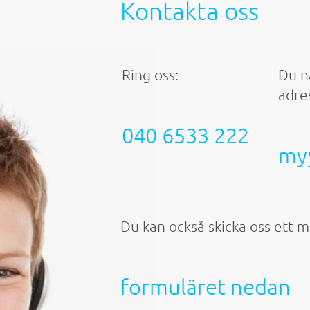
Kontakta oss
Ring oss:
Du n
adre
040 6533 222
myy
Du kan också skicka oss ett 
formuläret nedan