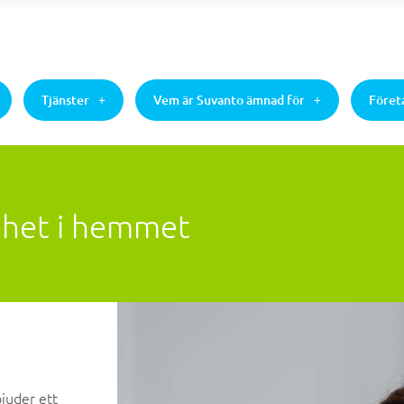
Tjänster
Vem är Suvanto ämnad för
Föret
ghet i hemmet
juder ett