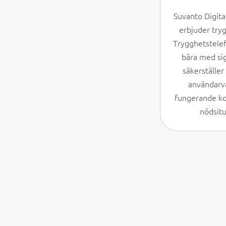
Suvanto Digit
erbjuder tryg
Trygghetstelef
bära med sig
säkerställer
användarv
fungerande k
nödsitu