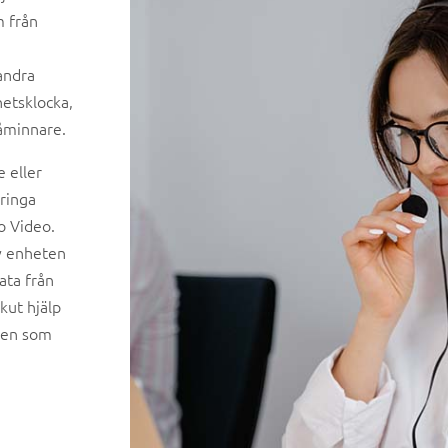
m från
andra
etsklocka,
åminnare.
 eller
ringa
o Video.
av enheten
ata från
kut hjälp
lsen som