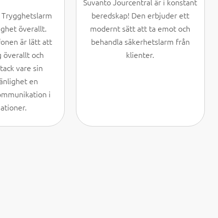
Suvanto Jourcentral är i konstant
beredskap! Den erbjuder ett
a Trygghetslarm
modernt sätt att ta emot och
ghet överallt.
behandla säkerhetslarm från
onen är lätt att
klienter.
 överallt och
 tack vare sin
änlighet en
ommunikation i
ationer.