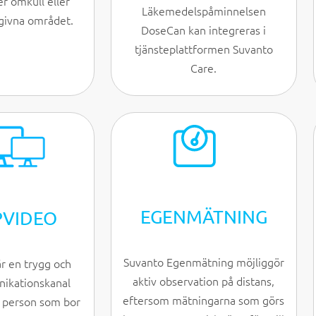
er omkull eller
Läkemedelspåminnelsen
givna området.
DoseCan kan integreras i
tjänsteplattformen Suvanto
Care.
EGENMÄTNING
PVIDEO
Suvanto Egenmätning möjliggör
r en trygg och
aktiv observation på distans,
ikationskanal
eftersom mätningarna som görs
e person som bor