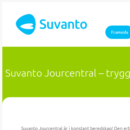
Framsida
Suvanto Jourcentral – tryg
Suvanto Jourcentral är i konstant beredskap! Den erb