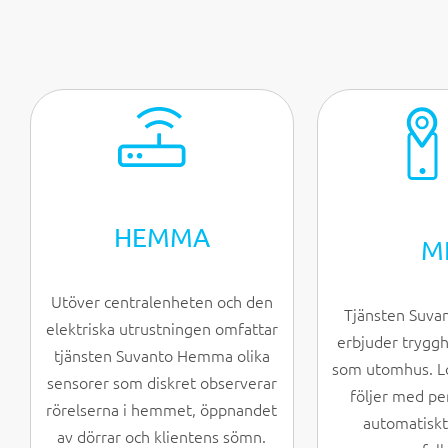
HEMMA
M
Utöver centralenheten och den
Tjänsten Suvan
elektriska utrustningen omfattar
erbjuder trygg
tjänsten Suvanto Hemma olika
som utomhus. L
sensorer som diskret observerar
följer med pe
rörelserna i hemmet, öppnandet
automatiskt
av dörrar och klientens sömn.