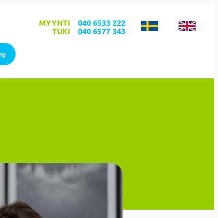
MYYNTI
040 6533 222
TUKI
040 6577 343
ag