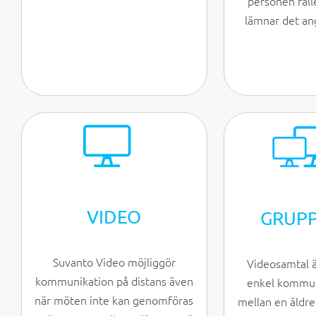
personen fall
lämnar det an
VIDEO
GRUP
Suvanto Video möjliggör
Videosamtal ä
kommunikation på distans även
enkel kommun
när möten inte kan genomföras
mellan en äldr