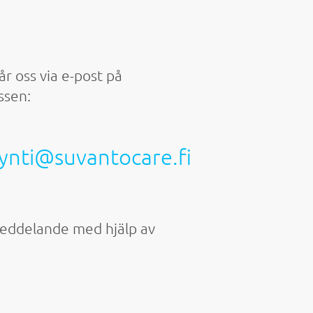
år oss via e-post på
ssen:
nti@suvantocare.fi
meddelande med hjälp av