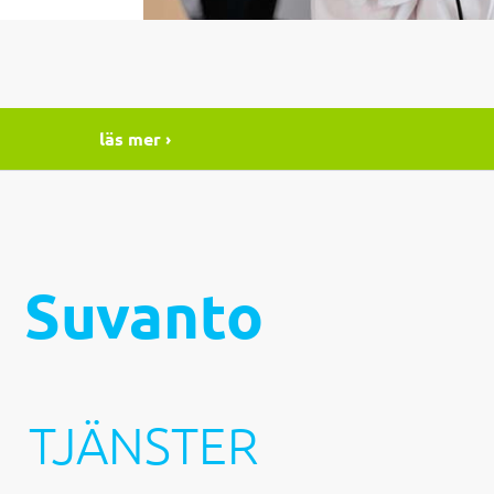
läs mer ›
Suvanto
TJÄNSTER