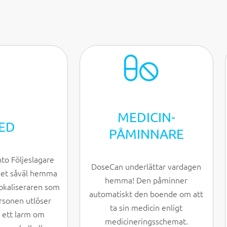
MEDICIN­
ED
PÅMINNARE
to Följeslagare
DoseCan underlättar vardagen
het såväl hemma
hemma! Den påminner
okaliseraren som
automatiskt den boende om att
rsonen utlöser
ta sin medicin enligt
 ett larm om
medicineringsschemat.