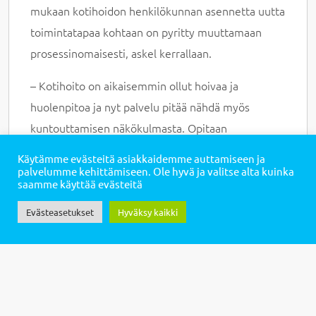
mukaan kotihoidon henkilökunnan asennetta uutta
toimintatapaa kohtaan on pyritty muuttamaan
prosessinomaisesti, askel kerrallaan.
– Kotihoito on aikaisemmin ollut hoivaa ja
huolenpitoa ja nyt palvelu pitää nähdä myös
kuntouttamisen näkökulmasta. Opitaan
luottamaan että asiakas voi saada Suvanto Caren
Käytämme evästeitä asiakkaidemme auttamiseen ja
kautta loppupeleissä parempaa hoitoa kuin se
palvelumme kehittämiseen. Ole hyvä ja valitse alta kuinka
saamme käyttää evästeitä
fyysinen, nopea käynti asiakkaan luona, Vakkuri
kertoo.
Evästeasetukset
Hyväksy kaikki
Samoilla linjoilla on myös Tuija Puiras. Hän omaksui
jo varhain vahvan soihdunkantajan asenteen uutta,
asiakkaiden elämänlaatua parantavaa teknologiaa
kohtaan.