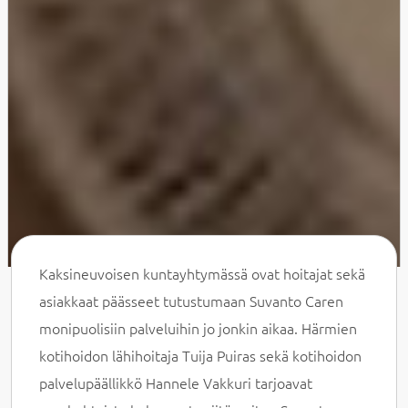
Kaksineuvoisen kuntayhtymässä ovat hoitajat sekä
asiakkaat päässeet tutustumaan Suvanto Caren
monipuolisiin palveluihin jo jonkin aikaa. Härmien
kotihoidon lähihoitaja Tuija Puiras sekä kotihoidon
palvelupäällikkö Hannele Vakkuri tarjoavat