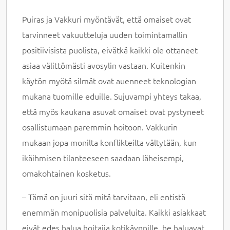
Puiras ja Vakkuri myöntävät, että omaiset ovat
tarvinneet vakuutteluja uuden toimintamallin
positiivisista puolista, eivätkä kaikki ole ottaneet
asiaa välittömästi avosylin vastaan. Kuitenkin
käytön myötä silmät ovat auenneet teknologian
mukana tuomille eduille. Sujuvampi yhteys takaa,
että myös kaukana asuvat omaiset ovat pystyneet
osallistumaan paremmin hoitoon. Vakkurin
mukaan jopa monilta konflikteilta vältytään, kun
ikäihmisen tilanteeseen saadaan läheisempi,
omakohtainen kosketus.
– Tämä on juuri sitä mitä tarvitaan, eli entistä
enemmän monipuolisia palveluita. Kaikki asiakkaat
eivät edes halua hoitajia kotikäynnille, he haluavat