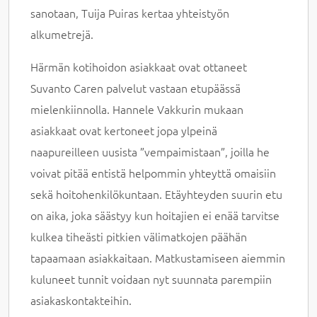
sanotaan, Tuija Puiras kertaa yhteistyön
alkumetrejä.
Härmän kotihoidon asiakkaat ovat ottaneet
Suvanto Caren palvelut vastaan etupäässä
mielenkiinnolla. Hannele Vakkurin mukaan
asiakkaat ovat kertoneet jopa ylpeinä
naapureilleen uusista ”vempaimistaan”, joilla he
voivat pitää entistä helpommin yhteyttä omaisiin
sekä hoitohenkilökuntaan. Etäyhteyden suurin etu
on aika, joka säästyy kun hoitajien ei enää tarvitse
kulkea tiheästi pitkien välimatkojen päähän
tapaamaan asiakkaitaan. Matkustamiseen aiemmin
kuluneet tunnit voidaan nyt suunnata parempiin
asiakaskontakteihin.