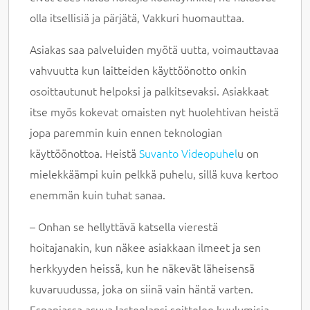
olla itsellisiä ja pärjätä, Vakkuri huomauttaa.
Asiakas saa palveluiden myötä uutta, voimauttavaa
vahvuutta kun laitteiden käyttöönotto onkin
osoittautunut helpoksi ja palkitsevaksi. Asiakkaat
itse myös kokevat omaisten nyt huolehtivan heistä
jopa paremmin kuin ennen teknologian
käyttöönottoa. Heistä
Suvanto Videopuhel
u on
mielekkäämpi kuin pelkkä puhelu, sillä kuva kertoo
enemmän kuin tuhat sanaa.
– Onhan se hellyttävä katsella vierestä
hoitajanakin, kun näkee asiakkaan ilmeet ja sen
herkkyyden heissä, kun he näkevät läheisensä
kuvaruudussa, joka on siinä vain häntä varten.
Espanjassa asuva lastenlapsi soittelee kuulumisia