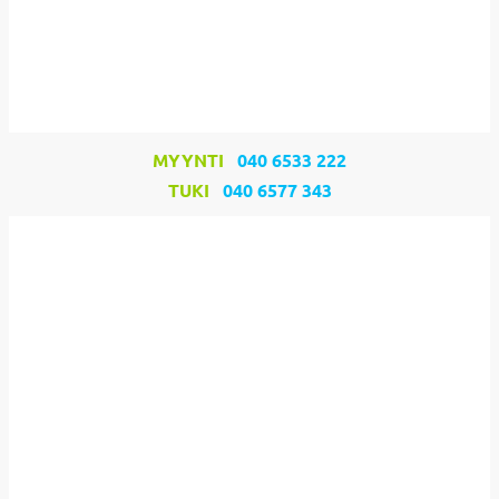
MYYNTI
040 6533 222
TUKI
040 6577 343​