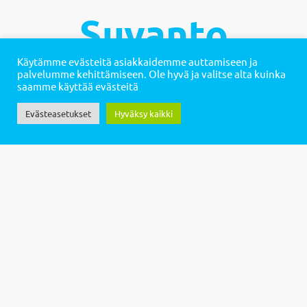
Suvanto
Käytämme evästeitä asiakkaidemme auttamiseen ja
palvelumme kehittämiseen. Ole hyvä ja valitse alta kuinka
saamme käyttää evästeitä
PALVELUT
Evästeasetukset
Hyväksy kaikki