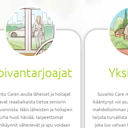
ivantarjoajat
Yks
to Caren avulla läheiset ja hoitajat
Suvanto Care m
avat reaaliaikaista tietoa seniorin
ikääntynyt voi as
voinnista. Näin läheisten ja hoitajien
mahdollisimman p
urha huoli häviää, tarpeettomat
tarjota turvallist
inikäynnit vähenevät ja apu voidaan
joka luo vahvan