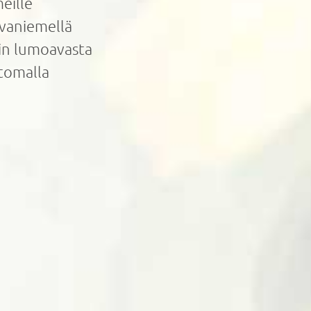
eille
ovaniemellä
pin lumoavasta
tomalla