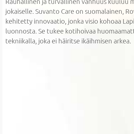
Rauhallinen ja turvallinen vanhuus kuuluu m
jokaiselle. Suvanto Care on suomalainen, R
kehitetty innovaatio, jonka visio kohoaa La
luonnosta. Se tukee kotihoivaa huomaamat
tekniikalla, joka ei häiritse ikäihmisen arkea.