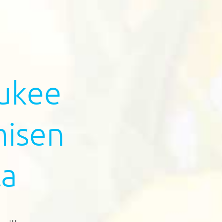
tukee
misen
ta