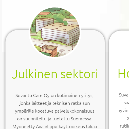
Ho
Julkinen sektori
Suvan
Suvanto Care Oy on kotimainen yritys,
sa
jonka laitteet ja teknisen ratkaisun
hyvin
ympärille koostuva palvelukokonaisuus
t
on suunniteltu ja tuotettu Suomessa.
ruti
Myönnetty Avainlippu-käyttöoikeus takaa